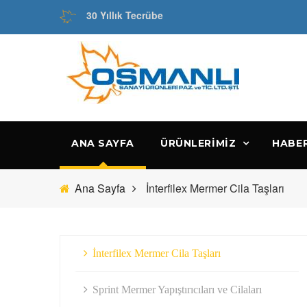
30 Yıllık Tecrübe
ANA SAYFA
ÜRÜNLERIMIZ
HABE
Ana Sayfa
İnterfilex Mermer Cila Taşları
İnterfilex Mermer Cila Taşları
Sprint Mermer Yapıştırıcıları ve Cilaları