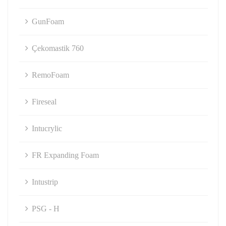
GunFoam
Çekomastik 760
RemoFoam
Fireseal
Intucrylic
FR Expanding Foam
Intustrip
PSG - H