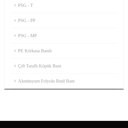
PSG - T
PSG - PP
PSG - MP
PE Körkasa Bandı
Çift Taraflı Köpük Bant
Aluminyum Folyolu Butil Bant