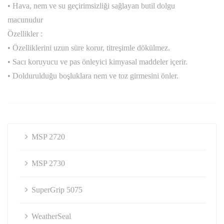
• Hava, nem ve su geçirimsizliği sağlayan butil dolgu
Yapıştırıcılar
Mermer İşleme Malzemeleri
TURKUAZ SERAMİK TEZGAHALTI EVYELER
Seramik ve Pvc Yapıştırıcıları
macunudur
Özellikler :
Jolly Mermer Yapıştıcı ve Cilaları
ARTENOVA KROM EVYELER
Derz Dolgu Ürünleri
• Özelliklerini uzun süre korur, titreşimle dökülmez.
• Sacı koruyucu ve pas önleyici kimyasal maddeler içerir.
Mermer Yapıştırıcıları
Ankastre Evyeler
GROUT VE TAMİR HARÇLARI
• Doldurulduğu boşluklara nem ve toz girmesini önler.
Grinding Kesici ve Aşındırıcı Taşlar
Tezgaha Sıfır Evyeler
SU VE ISI YALITIM ÜRÜNLERİ
Tezgah Altı Evyeler
ENDÜSTRİYEL ZEMİN ÜRÜNLERİ
MSP 2720
BETON KATKILARI
MSP 2730
YAPISAL GÜÇLENDİRME ÜRÜNLERİ
SuperGrip 5075
WeatherSeal