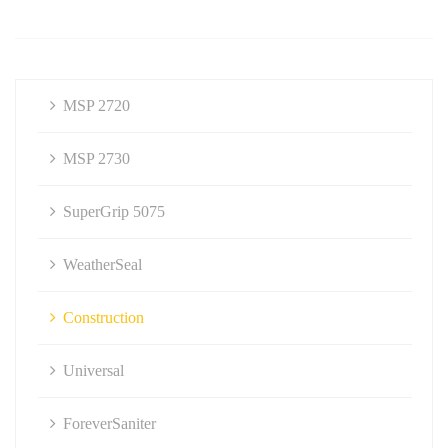
MSP 2720
MSP 2730
SuperGrip 5075
WeatherSeal
Construction
Universal
ForeverSaniter