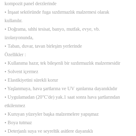
kompozit panel derzlerinde
Yapıştırıcılar
Mermer İşleme Malzemeleri
TURKUAZ SERAMİK TEZGAHALTI EVYELER
Seramik ve Pvc Yapıştırıcıları
• İnşaat sektöründe fuga sızdırmazlık malzemesi olarak
kullanılır.
Jolly Mermer Yapıştıcı ve Cilaları
ARTENOVA KROM EVYELER
Derz Dolgu Ürünleri
• Doğrama, sıhhi tesisat, banyo, mutfak, evye, vb.
izolasyonunda,
Mermer Yapıştırıcıları
Ankastre Evyeler
GROUT VE TAMİR HARÇLARI
• Taban, duvar, tavan birleşim yerlerinde
Özellikler :
Grinding Kesici ve Aşındırıcı Taşlar
Tezgaha Sıfır Evyeler
SU VE ISI YALITIM ÜRÜNLERİ
• Kullanıma hazır, tek bileşenli bir sızdırmazlık malzemesidir
Tezgah Altı Evyeler
ENDÜSTRİYEL ZEMİN ÜRÜNLERİ
• Solvent içermez
• Elastikiyetini sürekli korur
BETON KATKILARI
• Yaşlanmaya, hava şartlarına ve UV ışınlarına dayanıklıdır
• Uygulamadan (20°C'de) yak.1 saat sonra hava şartlarından
YAPISAL GÜÇLENDİRME ÜRÜNLERİ
etkilenmez
• Kuruyan yüzeyler başka malzemelere yapışmaz
• Boya tutmaz
• Deterjanlı suya ve seyreltik asitlere dayanıklı