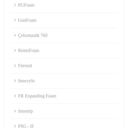
PUFoam
GunFoam
Çekomastik 760
RemoFoam
Fireseal
Intucrylic
FR Expanding Foam
Intustrip
PSG - H