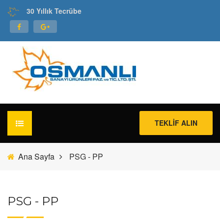
30 Yıllık Tecrübe
TEKLİF ALIN
Ana Sayfa
PSG - PP
ANA SAYFA
ÜRÜNLERIMIZ
PSG - PP
SELSİL
HABERLER